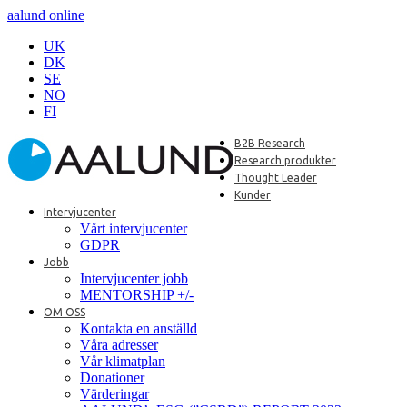
aalund online
UK
DK
SE
NO
FI
B2B Research
Research produkter
Thought Leader
Kunder
Intervjucenter
Vårt intervjucenter
GDPR
Jobb
Intervjucenter jobb
MENTORSHIP +/-
OM OSS
Kontakta en anställd
Våra adresser
Vår klimatplan
Donationer
Värderingar