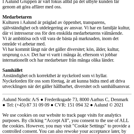
I Aalund Gruppen är vårt fokus alltid på det utbyte kunden får
genom att göra affärer med oss.
Medarbetaren
Kulturen i Aalund är präglad av öppenhet, transparens,
självständighet och utdelegering av ansvar. Vi har en familjär kultur,
där vi intresserar oss för den enskilda medarbetarens välmående.
Vi är ambitiösa och vill vara de bästa på marknaden, inom det
område vi arbetar med.
Vi har kommit långt när det gäller diversitet; kön, ålder, kultur,
ursprung o.s.v. Det har vi varit i många år, eftersom vi jobbar
internationellt och har medarbetare från många olika länder.
Samhället
Anständighet och korrekthet är nyckelord som vi hyllar.
Nyckelorden för oss som företag, är att kunna bidra med att driva
utvecklingen när det gäller hållbarhet, diversitet och samhällsansvar.
Aalund Nordic A/S ● Frederiksgade 73, 8000 Aarhus C, Denmark
● Tel: (+45) 87 31 09 09 ● CVR: 151 094 32 ● Aalund © 2021
We use cookies on our website to track page visits for analytics
purposes. By clicking “Accept All”, you consent to the use of ALL
the cookies. However, you may visit "Cookie Settings" to provide a
controlled consent. You can also rewoke your acceptance later, by