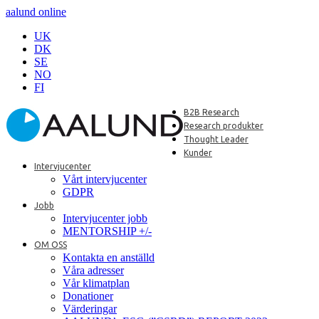
aalund online
UK
DK
SE
NO
FI
B2B Research
Research produkter
Thought Leader
Kunder
Intervjucenter
Vårt intervjucenter
GDPR
Jobb
Intervjucenter jobb
MENTORSHIP +/-
OM OSS
Kontakta en anställd
Våra adresser
Vår klimatplan
Donationer
Värderingar