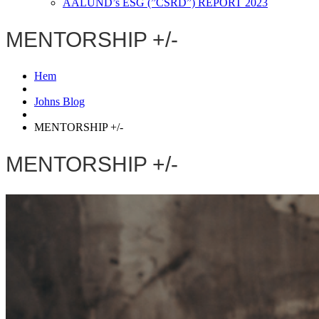
AALUND’s ESG (”CSRD”) REPORT 2023
MENTORSHIP +/-
Hem
Johns Blog
MENTORSHIP +/-
MENTORSHIP +/-