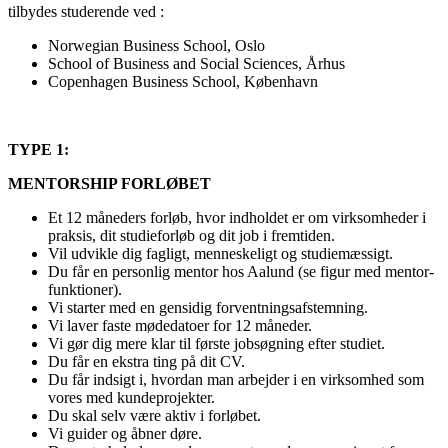
tilbydes studerende ved :
Norwegian Business School, Oslo
School of Business and Social Sciences, Århus
Copenhagen Business School, København
TYPE 1:
MENTORSHIP FORLØBET
Et 12 måneders forløb, hvor indholdet er om virksomheder i
praksis, dit studieforløb og dit job i fremtiden.
Vil udvikle dig fagligt, menneskeligt og studiemæssigt.
Du får en personlig mentor hos Aalund (se figur med mentor-
funktioner).
Vi starter med en gensidig forventningsafstemning.
Vi laver faste mødedatoer for 12 måneder.
Vi gør dig mere klar til første jobsøgning efter studiet.
Du får en ekstra ting på dit CV.
Du får indsigt i, hvordan man arbejder i en virksomhed som
vores med kundeprojekter.
Du skal selv være aktiv i forløbet.
Vi guider og åbner døre.