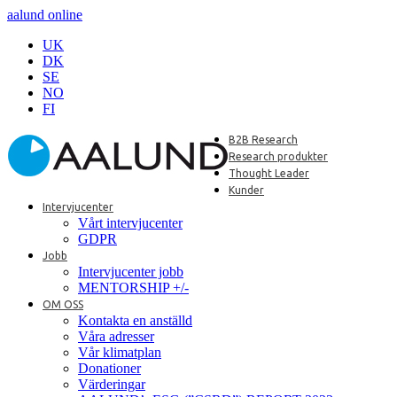
aalund online
UK
DK
SE
NO
FI
B2B Research
Research produkter
Thought Leader
Kunder
Intervjucenter
Vårt intervjucenter
GDPR
Jobb
Intervjucenter jobb
MENTORSHIP +/-
OM OSS
Kontakta en anställd
Våra adresser
Vår klimatplan
Donationer
Värderingar