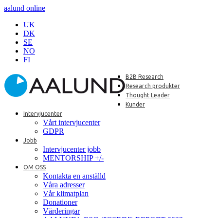
aalund online
UK
DK
SE
NO
FI
B2B Research
Research produkter
Thought Leader
Kunder
Intervjucenter
Vårt intervjucenter
GDPR
Jobb
Intervjucenter jobb
MENTORSHIP +/-
OM OSS
Kontakta en anställd
Våra adresser
Vår klimatplan
Donationer
Värderingar