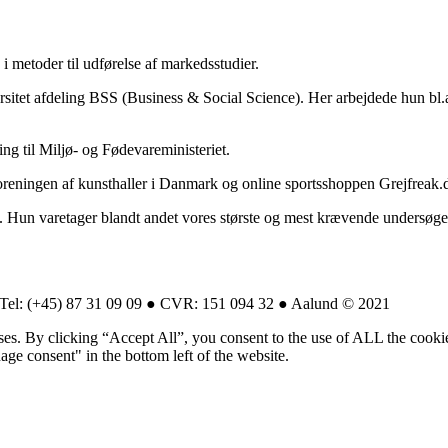
g i metoder til udførelse af markedsstudier.
rsitet afdeling BSS (Business & Social Science). Her arbejdede hun bl.
ing til Miljø- og Fødevareministeriet.
eningen af kunsthaller i Danmark og online sportsshoppen Grejfreak.
21. Hun varetager blandt andet vores største og mest krævende undersøg
Tel: (+45) 87 31 09 09 ● CVR: 151 094 32 ● Aalund © 2021
oses. By clicking “Accept All”, you consent to the use of ALL the cook
ge consent" in the bottom left of the website.