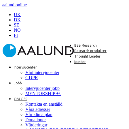
aalund online
UK
DK
SE
NO
FI
B2B Research
Research produkter
Thought Leader
Kunder
Intervjucenter
Vårt intervjucenter
GDPR
Jobb
Intervjucenter jobb
MENTORSHIP +/-
OM OSS
Kontakta en anställd
Våra adresser
Vår klimatplan
Donationer
Värderingar