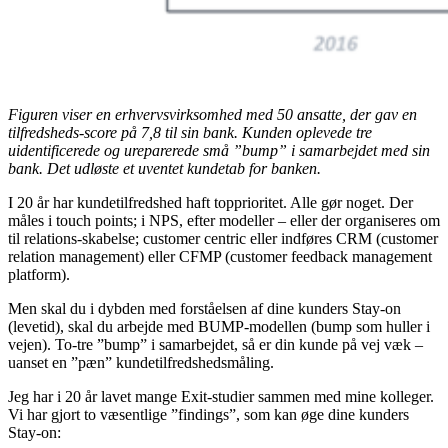
Figuren viser en erhvervsvirksomhed med 50 ansatte, der gav en
tilfredsheds-score på 7,8 til sin bank. Kunden oplevede tre
uidentificerede og ureparerede små ”bump” i samarbejdet med sin
bank. Det udløste et uventet kundetab for banken.
I 20 år har kundetilfredshed haft topprioritet. Alle gør noget. Der
måles i touch points; i NPS, efter modeller – eller der organiseres om
til relations-skabelse; customer centric eller indføres CRM (customer
relation management) eller CFMP (customer feedback management
platform).
Men skal du i dybden med forståelsen af dine kunders Stay-on
(levetid), skal du arbejde med BUMP-modellen (bump som huller i
vejen). To-tre ”bump” i samarbejdet, så er din kunde på vej væk –
uanset en ”pæn” kundetilfredshedsmåling.
Jeg har i 20 år lavet mange Exit-studier sammen med mine kolleger.
Vi har gjort to væsentlige ”findings”, som kan øge dine kunders
Stay-on: