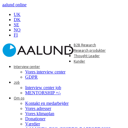
aalund online
UK
DK
SE
NO
FI
B2B Research
Research produkter
Thought Leader
Kunder
Interview center
Vores interview center
GDPR
Job
Interview center job
MENTORSHIP +/-
Om os
Kontakt en medarbejder
Vores adresser
Vores klimaplan
Donationer
Værdier